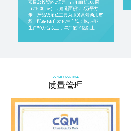
项目总投资约2亿元，占地面积106亩
（71000 m²），建造面积13.2万平方
米，产品线定位主要为服务高端商用市
场，配备3条自动化生产线；跑步机年
生产50万台以上，年产值10亿以上
/ QUALITY CONTROL /
质量管理