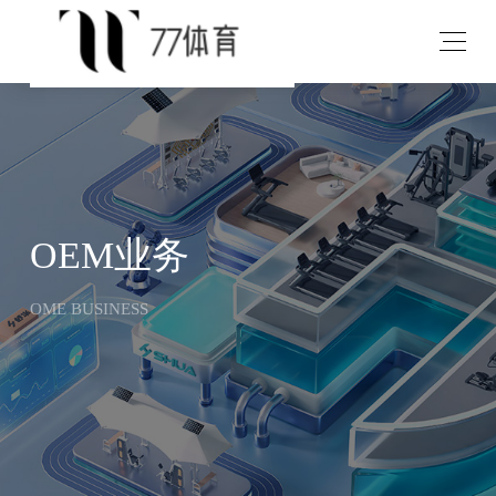
v
OEM业务
OME BUSINESS