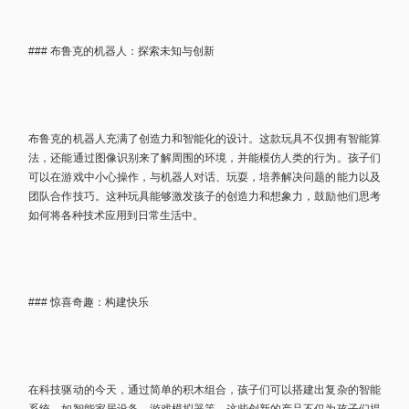
### 布鲁克的机器人：探索未知与创新
布鲁克的机器人充满了创造力和智能化的设计。这款玩具不仅拥有智能算
法，还能通过图像识别来了解周围的环境，并能模仿人类的行为。孩子们
可以在游戏中小心操作，与机器人对话、玩耍，培养解决问题的能力以及
团队合作技巧。这种玩具能够激发孩子的创造力和想象力，鼓励他们思考
如何将各种技术应用到日常生活中。
### 惊喜奇趣：构建快乐
在科技驱动的今天，通过简单的积木组合，孩子们可以搭建出复杂的智能