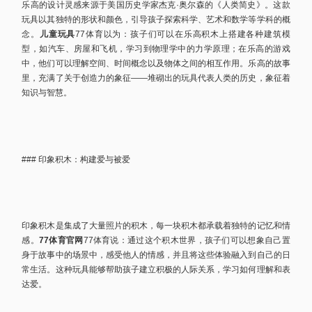
乐高的设计灵感来源于美国历史学家杰克·奥尔森的《人类简史》。这款
玩具以其独特的形状和颜色，引导孩子探索科学、艺术和数学等学科的概
念。
儿童玩具
77体育以为：孩子们可以在乐高积木上搭建各种建筑模
型，如汽车、房屋和飞机，学习到物理学中的力学原理；在乐高的游戏
中，他们可以理解空间、时间概念以及物体之间的相互作用。乐高的故事
里，充满了关于创造力的象征——堆砌出的玩具代表人类的历史，象征着
知识与智慧。
### 印象积木：构建爱与被爱
印象积木是集成了大量照片的积木，每一块积木都承载着独特的记忆和情
感。
77体育官网
77体育说：通过这个积木世界，孩子们可以想象自己置
身于故事中的场景中，感受他人的情感，并且将这些体验融入到自己的日
常生活。这种玩具能够帮助孩子建立积极的人际关系，学习如何理解和表
达爱。